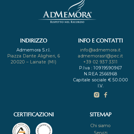
INDIRIZZO
INFO E CONTATTI
Admemora S.r.l.
info@admemora.it
Piazza Dante Alighieri, 6
admemorasrl@pec.it
20020 – Lainate (MI)
+39 02 937 3311
P.Iva : 10919590967
N.REA 2566968
Capitale sociale € 50.000
I.V.
CERTIFICAZIONI
SITEMAP
Chi siamo
Servizi