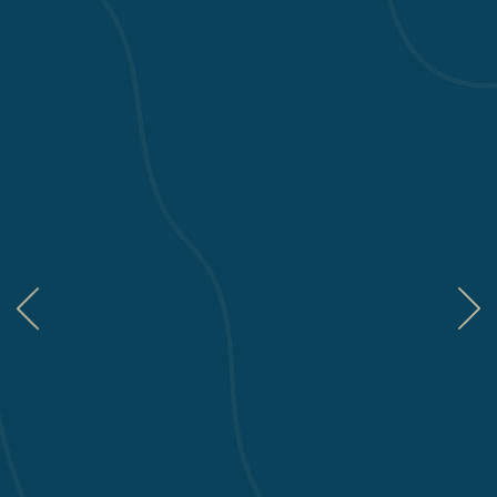
DISPONIBILITÀ
Ringrazio infinitamente i signori Ignazio, Loretta e
Roberta per la gentilezza, la disponibilità e la
professionalità con cui hanno gestito il servizio per
la morte di mio padre. In un momento così difficile e
triste hanno saputo darci tutto il supporto
necessario alleggerendoci anche della pratiche
burocratiche e fornendoci un servizio eccezionale.
STEFANIA R.