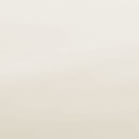
Organizzare un servizio funebre può sembrare
scoraggiante e talvolta opprimente, personalizzare i
dettagli del funerale per onorare e ricordare potrebbe
anche aiutarti a sentirti più vicino a lui o lei.
SCOPRI DI PIÙ
ASSISTENZA AMMINISTRATIVA,
FISCALE, LEGALE
Disbrigo pratiche presso il comune di decesso,
assistenza legale in caso di incidente o casi di
malasanità. Servizio successione e pensione di
reversibilità.