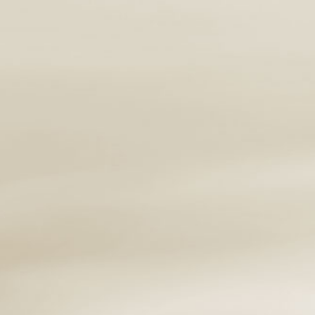
SCOPRI DI PIÙ
PIANIFICA IL TUO PASSAGGIO
Con la previdenza funeraria assicuriamo la Vostra
serenità, fugando dubbi e preoccupazioni nella
gestione del servizio funebre.
SCOPRI DI PIÙ
CREMAZIONE ANIMALI