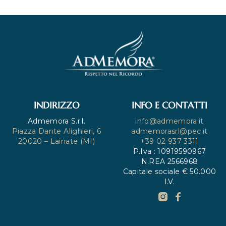
INDIRIZZO
INFO E CONTATTI
Admemora S.r.l.
info@admemora.it
Piazza Dante Alighieri, 6
admemorasrl@pec.it
20020 – Lainate (MI)
+39 02 937 3311
P.Iva : 10919590967
N.REA 2566968
Capitale sociale € 50.000
I.V.