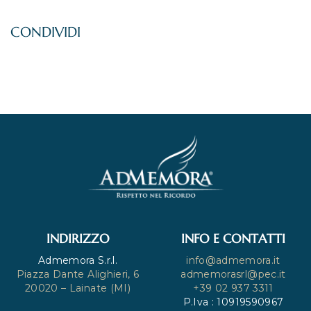
INDIRIZZO
INFO E CONTATTI
Admemora S.r.l.
info@admemora.it
Piazza Dante Alighieri, 6
admemorasrl@pec.it
20020 – Lainate (MI)
+39 02 937 3311
P.Iva : 10919590967